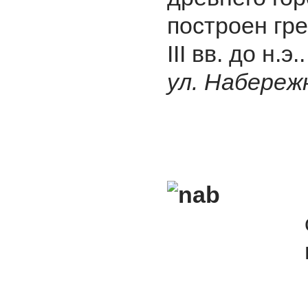
построен гре
III вв. до н.
ул. Набереж