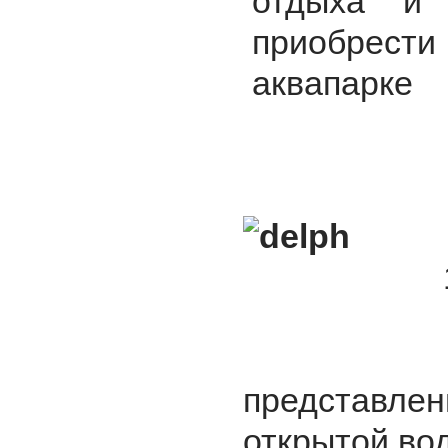
отдыха и 
приобрести
аквапарке
представлен
открытой во