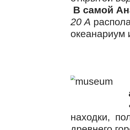
В самой Ан
20 А
распол
океанариум 
находки, по
древнего гор