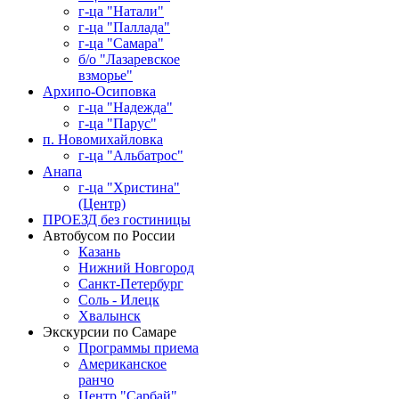
г-ца "Натали"
г-ца "Паллада"
г-ца "Самара"
б/о "Лазаревское
взморье"
Архипо-Осиповка
г-ца "Надежда"
г-ца "Парус"
п. Новомихайловка
г-ца "Альбатрос"
Анапа
г-ца "Христина"
(Центр)
ПРОЕЗД без гостиницы
Автобусом по России
Казань
Нижний Новгород
Санкт-Петербург
Соль - Илецк
Хвалынск
Экскурсии по Самаре
Программы приема
Американское
ранчо
Центр "Сарбай"