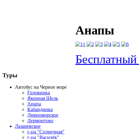
Ф
Анапы
Бесплатный 
Туры
Автобус на Черное море
Головинка
Якорная Щель
Анапа
Кабардинка
Дивноморское
Лермонтово
Лазаревское
г-ца "Солнечная"
г-ца "Василёк"