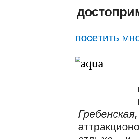
достопри
посетить мн
Гребенская
аттракцион