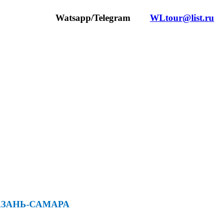
чта Watsapp/Telegram
WLtour@list.ru
НЬ-САМАРА