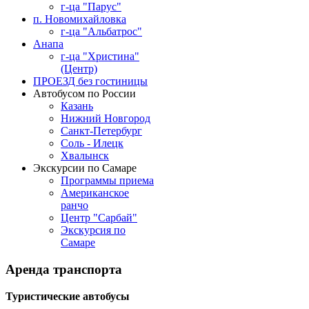
г-ца "Парус"
п. Новомихайловка
г-ца "Альбатрос"
Анапа
г-ца "Христина"
(Центр)
ПРОЕЗД без гостиницы
Автобусом по России
Казань
Нижний Новгород
Санкт-Петербург
Соль - Илецк
Хвалынск
Экскурсии по Самаре
Программы приема
Американское
ранчо
Центр "Сарбай"
Экскурсия по
Самаре
Аренда
транспорта
Туристические автобусы