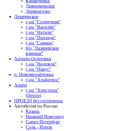
Кабардинка
Дивноморское
Лермонтово
Лазаревское
г-ца "Солнечная"
г-ца "Василёк"
г-ца "Натали"
г-ца "Паллада"
г-ца "Самара"
б/о "Лазаревское
взморье"
Архипо-Осиповка
г-ца "Надежда"
г-ца "Парус"
п. Новомихайловка
г-ца "Альбатрос"
Анапа
г-ца "Христина"
(Центр)
ПРОЕЗД без гостиницы
Автобусом по России
Казань
Нижний Новгород
Санкт-Петербург
Соль - Илецк